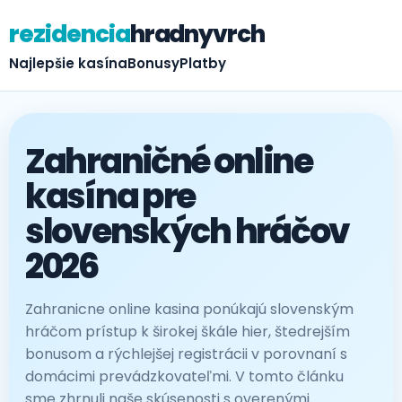
rezidencia
hradnyvrch
Najlepšie kasína
Bonusy
Platby
Zahraničné online
kasína pre
slovenských hráčov
2026
Zahranicne online kasina ponúkajú slovenským
hráčom prístup k širokej škále hier, štedrejším
bonusom a rýchlejšej registrácii v porovnaní s
domácimi prevádzkovateľmi. V tomto článku
sme zhrnuli naše skúsenosti s overenými