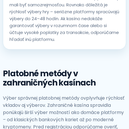
mali byť samozrejmosťou. Rovnako dôležitá je
rýchlosť výbery hry – seriózne platformy spracúvajú
výbery do 24–48 hodín. Ak kasíno nedokáže
garantovať výbery v rozumnom čase alebo si
účtuje vysoké poplatky za transakcie, odporúčame
hľadať inú platformu.
Platobné metódy v
zahraničných kasínach
Výber správnej platobnej metódy ovplyvňuje rýchlosť
vkladov aj výberov. Zahraničné kasína spravidla
ponúkajú širší výber možností ako domáce platformy
– od klasických bankových kariet až po moderné
kryptomeny. Pred registráciou odporúčame overiť,