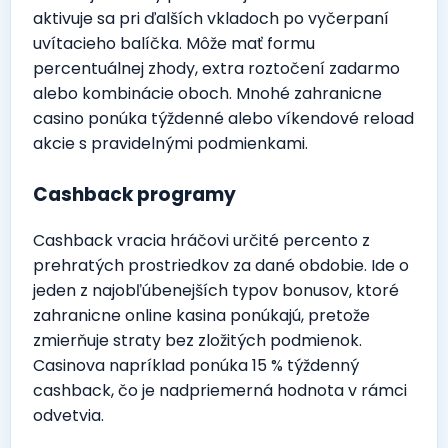
aktivuje sa pri ďalších vkladoch po vyčerpaní
uvítacieho balíčka. Môže mať formu
percentuálnej zhody, extra roztočení zadarmo
alebo kombinácie oboch. Mnohé zahranicne
casino ponúka týždenné alebo víkendové reload
akcie s pravidelnými podmienkami.
Cashback programy
Cashback vracia hráčovi určité percento z
prehratých prostriedkov za dané obdobie. Ide o
jeden z najobľúbenejších typov bonusov, ktoré
zahranicne online kasina ponúkajú, pretože
zmierňuje straty bez zložitých podmienok.
Casinova napríklad ponúka 15 % týždenný
cashback, čo je nadpriemerná hodnota v rámci
odvetvia.