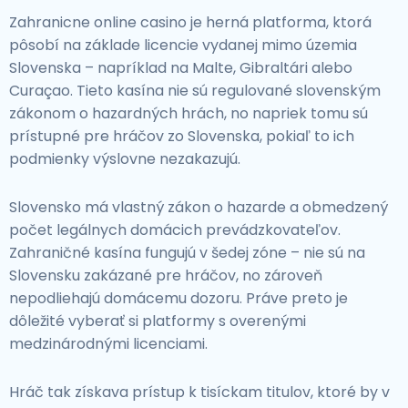
Zahranicne online casino je herná platforma, ktorá
pôsobí na základe licencie vydanej mimo územia
Slovenska – napríklad na Malte, Gibraltári alebo
Curaçao. Tieto kasína nie sú regulované slovenským
zákonom o hazardných hrách, no napriek tomu sú
prístupné pre hráčov zo Slovenska, pokiaľ to ich
podmienky výslovne nezakazujú.
Slovensko má vlastný zákon o hazarde a obmedzený
počet legálnych domácich prevádzkovateľov.
Zahraničné kasína fungujú v šedej zóne – nie sú na
Slovensku zakázané pre hráčov, no zároveň
nepodliehajú domácemu dozoru. Práve preto je
dôležité vyberať si platformy s overenými
medzinárodnými licenciami.
Hráč tak získava prístup k tisíckam titulov, ktoré by v