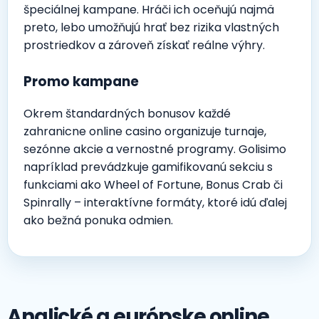
špeciálnej kampane. Hráči ich oceňujú najmä
preto, lebo umožňujú hrať bez rizika vlastných
prostriedkov a zároveň získať reálne výhry.
Promo kampane
Okrem štandardných bonusov každé
zahranicne online casino organizuje turnaje,
sezónne akcie a vernostné programy. Golisimo
napríklad prevádzkuje gamifikovanú sekciu s
funkciami ako Wheel of Fortune, Bonus Crab či
Spinrally – interaktívne formáty, ktoré idú ďalej
ako bežná ponuka odmien.
Anglické a európske online