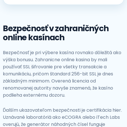
Bezpečnosť v zahraničných
online kasínach
Bezpečnosť je pri výbere kasína rovnako dôležitá ako
výška bonusu. Zahranicne online kasina by mali
používať SSL šifrovanie pre všetky transakcie a
komunikáciu, pričom štandard 256-bit SSL je dnes
základným minimom. Overená licencia od
renomovanej autority navyše znamená, že kasíno
podlieha externému dozoru.
Ďalším ukazovateľom bezpečnosti je certifikácia hier.
Uznávané laboratóriá ako eCOGRA alebo iTech Labs
overujú, že generátor náhodných čísel funguje