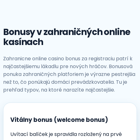
Bonusy v zahraničných online
kasínach
Zahranicne online casino bonus za registraciu patrí k
najčastejšiemu lákadlu pre nových hráčov. Bonusová
ponuka zahraničných platforiem je výrazne pestrejšia
než to, čo ponúkajú domáci prevádzkovatelia. Tu je
prehľad typov, na ktoré narazíte najčastejšie.
Vitálny bonus (welcome bonus)
Uvítací balíček je spravidla rozložený na prvé