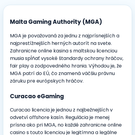
Malta Gaming Authority (MGA)
MGA je považovaná za jednu z najprísnejších a
najprestížnejších herných autorít na svete.
Zahranicne online kasina s maltskou licenciou
musia spĺňať vysoké štandardy ochrany hráčov,
fair play a zodpovedného hrania. Výhodou je, že
MGA patrí do EÚ, čo znamená väčšiu právnu
záruku pre európskych hráčov.
Curacao eGaming
Curacao licencia je jednou z najbežnejších v
odvetví offshore kasín. Regulácia je menej
prísna ako pri MGA, no každé zahranicne online
casino s touto licenciou je legitímna a legálne