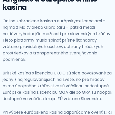
kasína
Online zahranicne kasina s európskymi licenciami –
najmä z Malty alebo Gibraltáru – patria medzi
najdôveryhodnejšie možnosti pre slovenských hráčov.
Tieto platformy musia spĺňať prísne štandardy
vrátane pravidelných auditov, ochrany hráčskych
prostriedkov a transparentného zverejňovania
podmienok.
Britské kasína s licenciou UKGC sú síce považované za
jedny z najregulovanejších na svete, no pre hráčov
mimo Spojeného kráľovstva sú väčšinou nedostupné.
Európske kasína s licenciou MGA alebo GRA sú naopak
dostupné vo väčšine krajín EÚ vrátane Slovenska.
Pri výbere európskeho kasína odporúčame overiť si, či