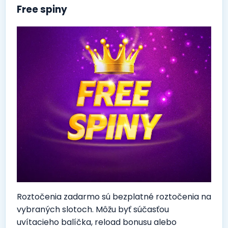
Free spiny
Roztočenia zadarmo sú bezplatné roztočenia na
vybraných slotoch. Môžu byť súčasťou
uvítacieho balíčka, reload bonusu alebo